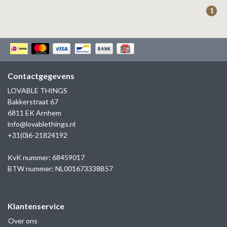
ZAG BIJOUX
1
LILLY
KAPTEN & SON
Contactgegevens
LOVABLE THINGS
Bakkerstraat 67
6811 EK Arnhem
info@lovablethings.nl
+31(0)6-21824192
KvK nummer: 68459017
BTW nummer: NL001673338B57
Klantenservice
Over ons