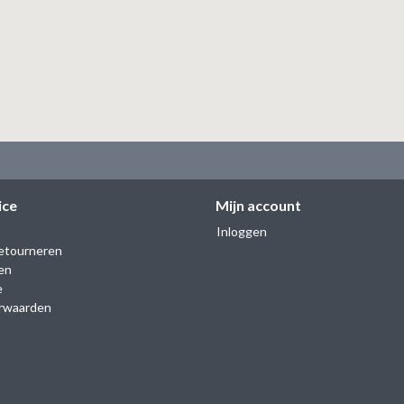
ice
Mijn account
Inloggen
etourneren
en
e
rwaarden