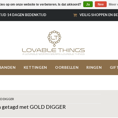
kies op om onze website te verbeteren. Is dat akkoord?
Ja
Nee
Meer 
TIJD 14 DAGEN BEDENKTIJD
VEILIG SHOPPEN EN B
BANDEN
KETTINGEN
OORBELLEN
RINGEN
GIF
D DIGGER
n getagd met GOLD DIGGER