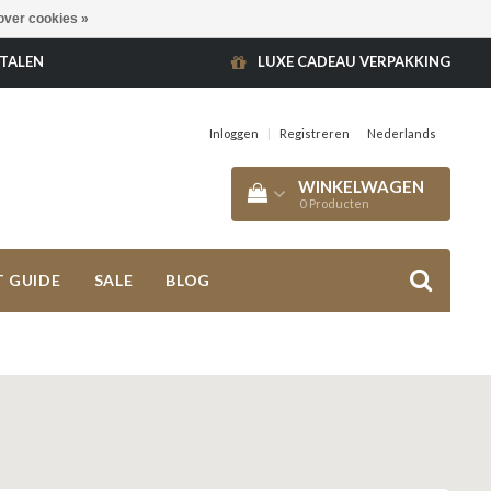
over cookies »
ETALEN
LUXE CADEAU VERPAKKING
Inloggen
|
Registreren
Nederlands
WINKELWAGEN
0
Producten
T GUIDE
SALE
BLOG