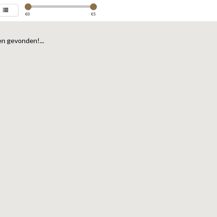
€
0
€
5
n gevonden!...