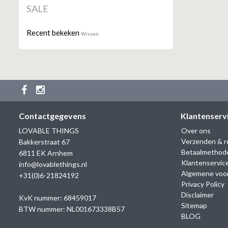
SALE
Recent bekeken
Wissen
Contactgegevens
Klantenserv
LOVABLE THINGS
Over ons
Verzenden & r
Bakkerstraat 67
Betaalmethod
6811 EK Arnhem
Klantenservic
info@lovablethings.nl
Algemene voo
+31(0)6-21824192
Privacy Policy
Disclaimer
KvK nummer: 68459017
Sitemap
BTW nummer: NL001673338B57
BLOG