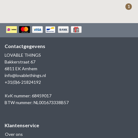
ZAG BIJOUX
1
LILLY
KAPTEN & SON
Contactgegevens
LOVABLE THINGS
Bakkerstraat 67
6811 EK Arnhem
info@lovablethings.nl
+31(0)6-21824192
KvK nummer: 68459017
BTW nummer: NL001673338B57
Klantenservice
Over ons