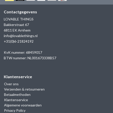
GOLD
SANJOYA
SER INTREPIDA | SS25
CADEAU MAN
BLOG
Contactgegevens
HORLOGE
GNOES
LOVABLE THINGS
CADEAUTJES TOT € 50
Bakkerstraat 67
SALE
YMALA
6811 EK Arnhem
CADEAUTJES TOT € 100
info@lovablethings.nl
REBEL & ROSE
+31(0)6-21824192
CADEAUTJES VANAF € 100
SILK | SALE
KvK nummer: 68459017
BTW nummer: NL001673338B57
JOSH
Klantenservice
KARMA
Over ons
Verzenden & retourneren
CAMPS & CAMPS
Betaalmethoden
Klantenservice
BERNICE
Algemene voorwaarden
Privacy Policy