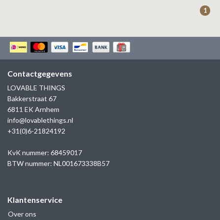
ZAG BIJOUX
1
LILLY
KAPTEN & SON
Contactgegevens
LOVABLE THINGS
Bakkerstraat 67
6811 EK Arnhem
info@lovablethings.nl
+31(0)6-21824192
KvK nummer: 68459017
BTW nummer: NL001673338B57
Klantenservice
Over ons