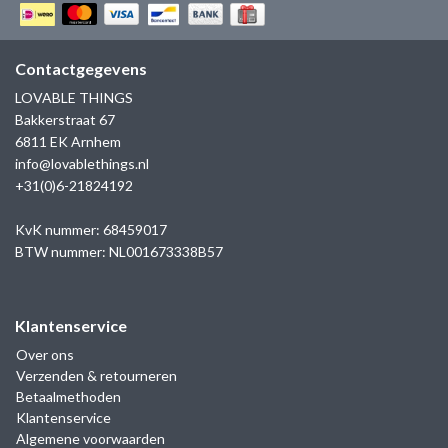
GOLD
SANJOYA
SER INTREPIDA | SS25
CADEAU MAN
BLOG
HORLOGE
GNOES
Contactgegevens
CADEAUTJES TOT € 50
LOVABLE THINGS
SALE
YMALA
Bakkerstraat 67
CADEAUTJES TOT € 100
6811 EK Arnhem
REBEL & ROSE
info@lovablethings.nl
CADEAUTJES VANAF € 100
+31(0)6-21824192
SILK | SALE
KvK nummer: 68459017
BTW nummer: NL001673338B57
JOSH
KARMA
Klantenservice
Over ons
CAMPS & CAMPS
Verzenden & retourneren
Betaalmethoden
BERNICE
Klantenservice
Algemene voorwaarden