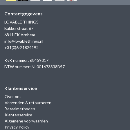
GOLD
SANJOYA
SER INTREPIDA | SS25
CADEAU MAN
BLOG
Contactgegevens
HORLOGE
GNOES
LOVABLE THINGS
CADEAUTJES TOT € 50
Bakkerstraat 67
SALE
YMALA
6811 EK Arnhem
CADEAUTJES TOT € 100
info@lovablethings.nl
REBEL & ROSE
+31(0)6-21824192
CADEAUTJES VANAF € 100
SILK | SALE
KvK nummer: 68459017
BTW nummer: NL001673338B57
JOSH
Klantenservice
KARMA
Over ons
Verzenden & retourneren
CAMPS & CAMPS
Betaalmethoden
Klantenservice
BERNICE
Algemene voorwaarden
Privacy Policy