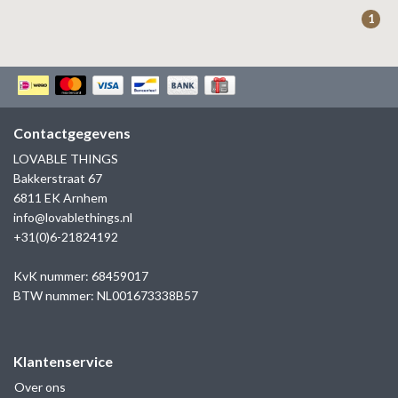
ZAG BIJOUX
1
LILLY
KAPTEN & SON
Contactgegevens
LOVABLE THINGS
Bakkerstraat 67
6811 EK Arnhem
info@lovablethings.nl
+31(0)6-21824192
KvK nummer: 68459017
BTW nummer: NL001673338B57
Klantenservice
Over ons