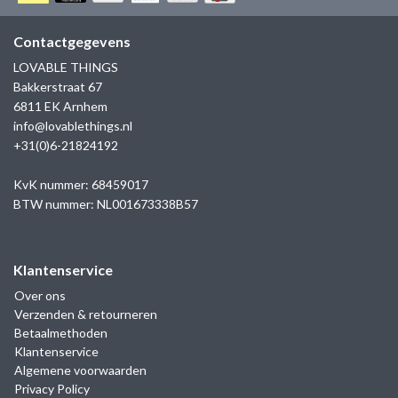
GOLD
SANJOYA
SER INTREPIDA | SS25
CADEAU MAN
BLOG
Contactgegevens
HORLOGE
GNOES
LOVABLE THINGS
CADEAUTJES TOT € 50
Bakkerstraat 67
SALE
YMALA
6811 EK Arnhem
CADEAUTJES TOT € 100
info@lovablethings.nl
REBEL & ROSE
+31(0)6-21824192
CADEAUTJES VANAF € 100
SILK | SALE
KvK nummer: 68459017
BTW nummer: NL001673338B57
JOSH
Klantenservice
KARMA
Over ons
Verzenden & retourneren
CAMPS & CAMPS
Betaalmethoden
Klantenservice
BERNICE
Algemene voorwaarden
Privacy Policy