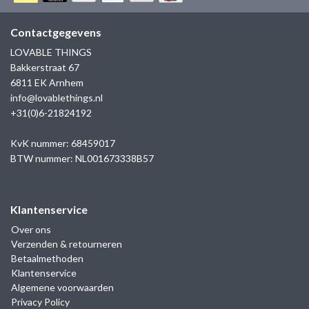
GOLD
SANJOYA
SER INTREPIDA | SS25
CADEAU MAN
BLOG
Contactgegevens
HORLOGE
GNOES
LOVABLE THINGS
CADEAUTJES TOT € 50
Bakkerstraat 67
SALE
YMALA
6811 EK Arnhem
CADEAUTJES TOT € 100
info@lovablethings.nl
REBEL & ROSE
+31(0)6-21824192
CADEAUTJES VANAF € 100
SILK | SALE
KvK nummer: 68459017
BTW nummer: NL001673338B57
JOSH
Klantenservice
KARMA
Over ons
Verzenden & retourneren
CAMPS & CAMPS
Betaalmethoden
Klantenservice
BERNICE
Algemene voorwaarden
Privacy Policy