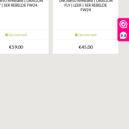
e50 Armband | DRAGON
UNOde50 Armband | DRAGON
Y | SER REBELDE FW24
FLY | LEER | SER REBELDE
FW24
Op voorraad
Op voorraad
9,8
€59,00
€45,00