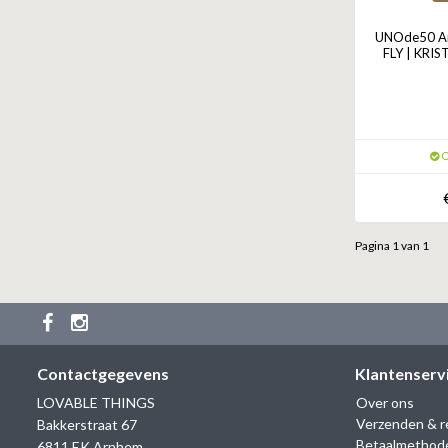
UNOde50 A
FLY | KRIS
O
Pagina 1 van 1
Contactgegevens
Klantenserv
LOVABLE THINGS
Over ons
Verzenden & r
Bakkerstraat 67
Betaalmethod
6811 EK Arnhem