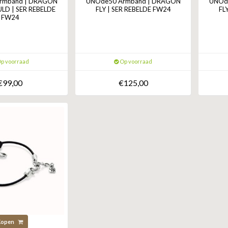
rmband | DRAGON
UNOde50 Armband | DRAGON
UNOd
ULD | SER REBELDE
FLY | SER REBELDE FW24
FL
FW24
p voorraad
Op voorraad
€99,00
€125,00
Kopen