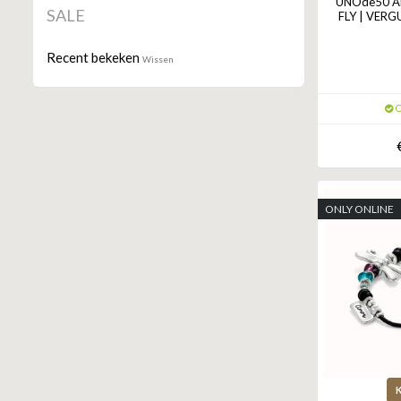
UNOde50 A
SALE
FLY | VERG
Recent bekeken
Wissen
O
ONLY ONLINE