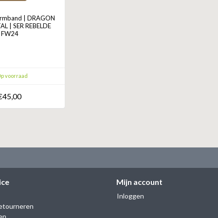
rmband | DRAGON
TAL | SER REBELDE
FW24
p voorraad
€45,00
ice
Mijn account
Inloggen
etourneren
en