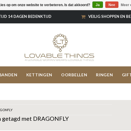
kies op om onze website te verbeteren. Is dat akkoord?
Ja
Nee
Meer 
TIJD 14 DAGEN BEDENKTIJD
VEILIG SHOPPEN EN B
BANDEN
KETTINGEN
OORBELLEN
RINGEN
GIF
GONFLY
n getagd met DRAGONFLY