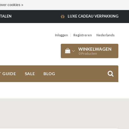
over cookies »
ETALEN
LUXE CADEAU VERPAKKING
Inloggen
|
Registreren
Nederlands
WINKELWAGEN
0
Producten
T GUIDE
SALE
BLOG