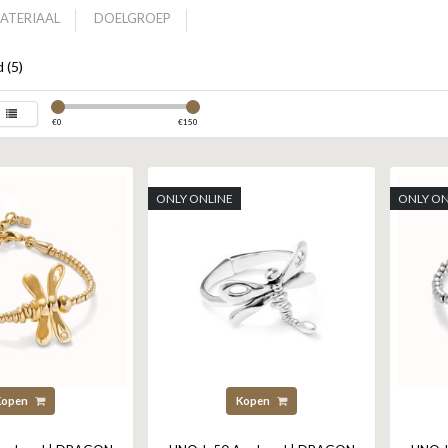
ATERIAAL
DOELGROEP
 (5)
€
0
€
150
ONLY ONLINE
ONLY ON
Kopen
Kopen