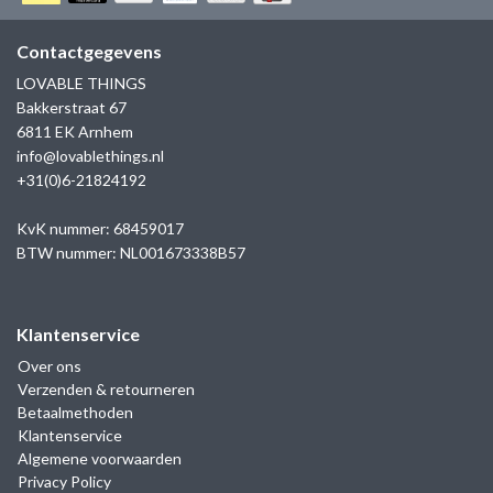
GOLD
SANJOYA
SER INTREPIDA | SS25
CADEAU MAN
BLOG
Contactgegevens
HORLOGE
GNOES
LOVABLE THINGS
CADEAUTJES TOT € 50
Bakkerstraat 67
SALE
YMALA
6811 EK Arnhem
CADEAUTJES TOT € 100
info@lovablethings.nl
REBEL & ROSE
+31(0)6-21824192
CADEAUTJES VANAF € 100
SILK | SALE
KvK nummer: 68459017
BTW nummer: NL001673338B57
JOSH
Klantenservice
KARMA
Over ons
Verzenden & retourneren
CAMPS & CAMPS
Betaalmethoden
Klantenservice
BERNICE
Algemene voorwaarden
Privacy Policy