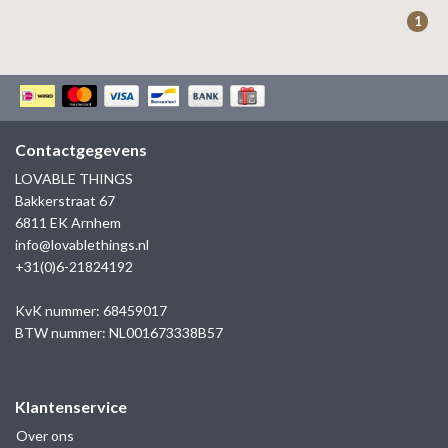
ZAG BIJOUX
1
LILLY
KAPTEN & SON
Contactgegevens
LOVABLE THINGS
Bakkerstraat 67
6811 EK Arnhem
info@lovablethings.nl
+31(0)6-21824192
KvK nummer: 68459017
BTW nummer: NL001673338B57
Klantenservice
Over ons