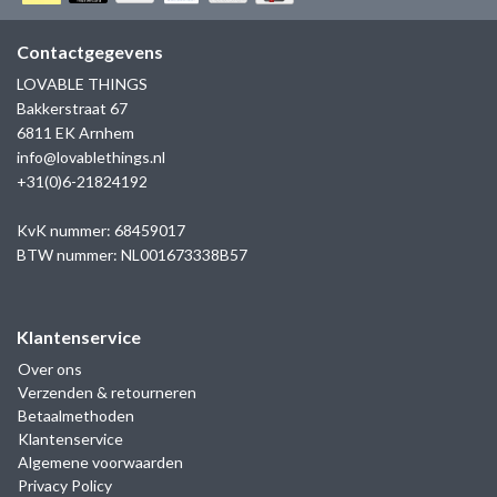
GOLD
SANJOYA
SER INTREPIDA | SS25
CADEAU MAN
BLOG
Contactgegevens
HORLOGE
GNOES
LOVABLE THINGS
CADEAUTJES TOT € 50
Bakkerstraat 67
SALE
YMALA
6811 EK Arnhem
CADEAUTJES TOT € 100
info@lovablethings.nl
REBEL & ROSE
+31(0)6-21824192
CADEAUTJES VANAF € 100
SILK | SALE
KvK nummer: 68459017
BTW nummer: NL001673338B57
JOSH
Klantenservice
KARMA
Over ons
Verzenden & retourneren
CAMPS & CAMPS
Betaalmethoden
Klantenservice
BERNICE
Algemene voorwaarden
Privacy Policy