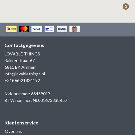
ZAG BIJOUX
1
LILLY
KAPTEN & SON
Contactgegevens
LOVABLE THINGS
Bakkerstraat 67
6811 EK Arnhem
info@lovablethings.nl
+31(0)6-21824192
KvK nummer: 68459017
BTW nummer: NL001673338B57
Klantenservice
Over ons