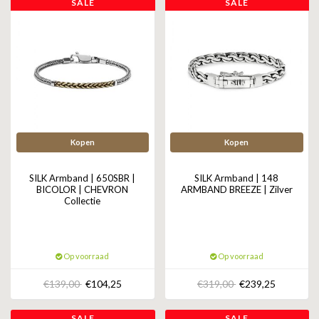
SALE
SALE
Kopen
Kopen
SILK Armband | 650SBR |
SILK Armband | 148
BICOLOR | CHEVRON
ARMBAND BREEZE | Zilver
Collectie
Op voorraad
Op voorraad
€139,00
€104,25
€319,00
€239,25
SALE
SALE