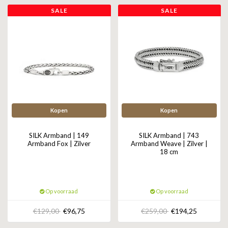
ZAG BIJOUX
SALE
SALE
LILLY
KAPTEN & SON
Kopen
Kopen
SILK Armband | 149
SILK Armband | 743
Armband Fox | Zilver
Armband Weave | Zilver |
18 cm
Op voorraad
Op voorraad
€129,00
€96,75
€259,00
€194,25