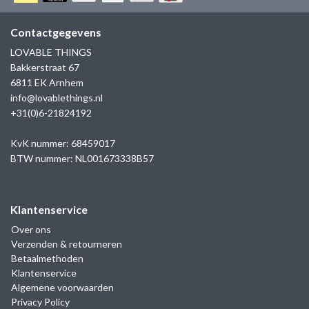
GOLD
SANJOYA
SER INTREPIDA | SS25
CADEAU MAN
BLOG
Contactgegevens
HORLOGE
GNOES
LOVABLE THINGS
CADEAUTJES TOT € 50
Bakkerstraat 67
SALE
YMALA
6811 EK Arnhem
CADEAUTJES TOT € 100
info@lovablethings.nl
REBEL & ROSE
+31(0)6-21824192
CADEAUTJES VANAF € 100
SILK | SALE
KvK nummer: 68459017
BTW nummer: NL001673338B57
JOSH
Klantenservice
KARMA
Over ons
Verzenden & retourneren
CAMPS & CAMPS
Betaalmethoden
Klantenservice
BERNICE
Algemene voorwaarden
Privacy Policy