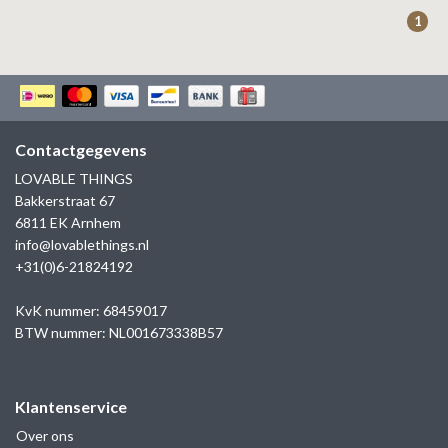
ZAG BIJOUX
1
LILLY
KAPTEN & SON
Contactgegevens
LOVABLE THINGS
Bakkerstraat 67
6811 EK Arnhem
info@lovablethings.nl
+31(0)6-21824192
KvK nummer: 68459017
BTW nummer: NL001673338B57
Klantenservice
Over ons