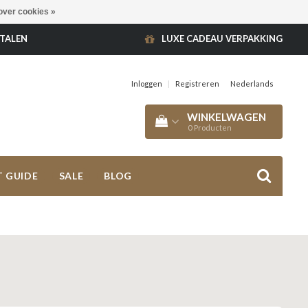
over cookies »
ETALEN
LUXE CADEAU VERPAKKING
Inloggen
|
Registreren
Nederlands
WINKELWAGEN
0
Producten
T GUIDE
SALE
BLOG