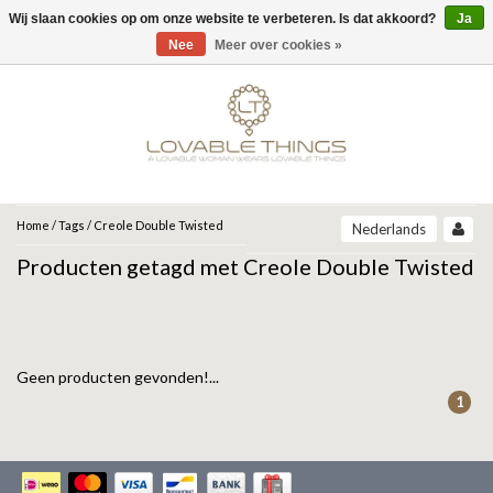
Wij slaan cookies op om onze website te verbeteren. Is dat akkoord?
Ja
Menu
Nee
Meer over cookies »
MERKEN
UNOde50
UNOde50
NEW IN
JEH JEWELS
SIERADEN
COLLECTIONS
ZINZI
ARMBANDEN
Home
/
Tags
/
Creole Double Twisted
Nederlands
ARCADIA | SS26
Producten getagd met Creole Double Twisted
CORE | SS26
ARMBAND
KETTINGEN
MIAB
GRAVITY | SS26
BEAT | SS26
OORBELLEN
RING
ROOTS | SS26
SPARKLING JEWELS
SER DESLUMBRANTE | FW25
SER INSEPARABLE | FW25
Geen producten gevonden!...
RINGEN
OORBELLEN
ANIA HAIE
SER INVENCIBLE| FW25
1
SER MAJESTUOSA | FW25
GIFT GUIDE
KETTING
SER ORIGINAL | SS25
GATZ
SER CAMALEONICA | SS25
CADEAU VROUW
SALE
SER EXPRESIVA | SS25