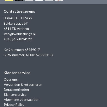
GOLD
SANJOYA
SER INTREPIDA | SS25
CADEAU MAN
BLOG
Contactgegevens
HORLOGE
GNOES
LOVABLE THINGS
CADEAUTJES TOT € 50
Bakkerstraat 67
SALE
YMALA
6811 EK Arnhem
CADEAUTJES TOT € 100
info@lovablethings.nl
REBEL & ROSE
+31(0)6-21824192
CADEAUTJES VANAF € 100
SILK | SALE
KvK nummer: 68459017
BTW nummer: NL001673338B57
JOSH
Klantenservice
KARMA
Over ons
Verzenden & retourneren
CAMPS & CAMPS
Betaalmethoden
Klantenservice
BERNICE
Algemene voorwaarden
Privacy Policy