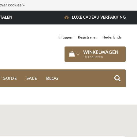
over cookies »
ETALEN
LUXE CADEAU VERPAKKING
Inloggen
|
Registreren
Nederlands
WINKELWAGEN
0
Producten
T GUIDE
SALE
BLOG