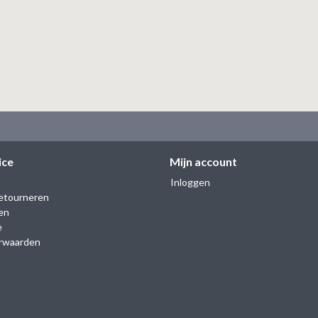
ice
Mijn account
Inloggen
etourneren
en
e
rwaarden