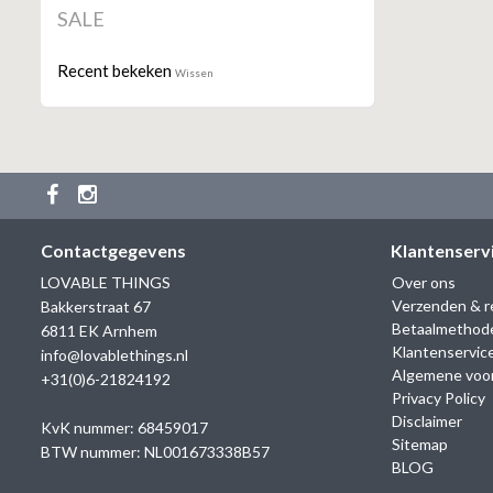
SALE
Recent bekeken
Wissen
Contactgegevens
Klantenserv
LOVABLE THINGS
Over ons
Verzenden & r
Bakkerstraat 67
Betaalmethod
6811 EK Arnhem
Klantenservic
info@lovablethings.nl
Algemene voo
+31(0)6-21824192
Privacy Policy
Disclaimer
KvK nummer: 68459017
Sitemap
BTW nummer: NL001673338B57
BLOG