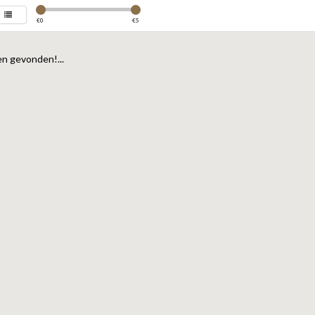
€
0
€
5
n gevonden!...