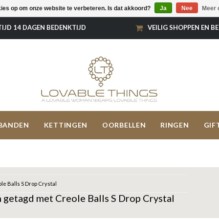
kies op om onze website te verbeteren. Is dat akkoord?
Ja
Nee
Meer 
TIJD 14 DAGEN BEDENKTIJD
VEILIG SHOPPEN EN B
BANDEN
KETTINGEN
OORBELLEN
RINGEN
GIF
le Balls S Drop Crystal
 getagd met Creole Balls S Drop Crystal