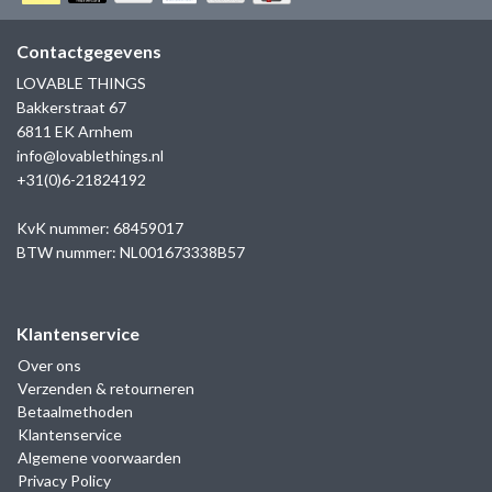
GOLD
SANJOYA
SER INTREPIDA | SS25
CADEAU MAN
BLOG
Contactgegevens
HORLOGE
GNOES
LOVABLE THINGS
CADEAUTJES TOT € 50
Bakkerstraat 67
SALE
YMALA
6811 EK Arnhem
CADEAUTJES TOT € 100
info@lovablethings.nl
REBEL & ROSE
+31(0)6-21824192
CADEAUTJES VANAF € 100
SILK | SALE
KvK nummer: 68459017
BTW nummer: NL001673338B57
JOSH
Klantenservice
KARMA
Over ons
Verzenden & retourneren
CAMPS & CAMPS
Betaalmethoden
Klantenservice
BERNICE
Algemene voorwaarden
Privacy Policy