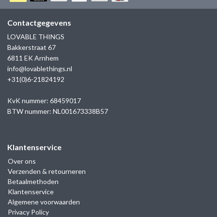
GOLD
SANJOYA
SER INTREPIDA | SS25
CADEAU MAN
BLOG
Contactgegevens
HORLOGE
GNOES
LOVABLE THINGS
CADEAUTJES TOT € 50
Bakkerstraat 67
SALE
YMALA
6811 EK Arnhem
CADEAUTJES TOT € 100
info@lovablethings.nl
REBEL & ROSE
+31(0)6-21824192
CADEAUTJES VANAF € 100
SILK | SALE
KvK nummer: 68459017
BTW nummer: NL001673338B57
JOSH
Klantenservice
KARMA
Over ons
Verzenden & retourneren
CAMPS & CAMPS
Betaalmethoden
Klantenservice
BERNICE
Algemene voorwaarden
Privacy Policy