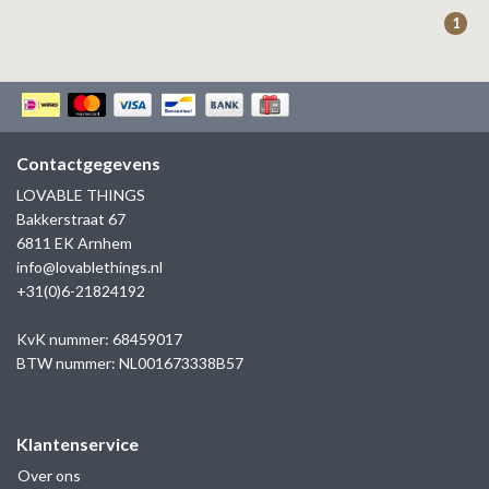
ZAG BIJOUX
1
LILLY
KAPTEN & SON
Contactgegevens
LOVABLE THINGS
Bakkerstraat 67
6811 EK Arnhem
info@lovablethings.nl
+31(0)6-21824192
KvK nummer: 68459017
BTW nummer: NL001673338B57
Klantenservice
Over ons