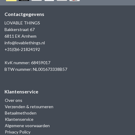
GOLD
SANJOYA
SER INTREPIDA | SS25
CADEAU MAN
BLOG
Contactgegevens
HORLOGE
GNOES
LOVABLE THINGS
CADEAUTJES TOT € 50
Bakkerstraat 67
SALE
YMALA
6811 EK Arnhem
CADEAUTJES TOT € 100
info@lovablethings.nl
REBEL & ROSE
+31(0)6-21824192
CADEAUTJES VANAF € 100
SILK | SALE
KvK nummer: 68459017
BTW nummer: NL001673338B57
JOSH
Klantenservice
KARMA
Over ons
Verzenden & retourneren
CAMPS & CAMPS
Betaalmethoden
Klantenservice
BERNICE
Algemene voorwaarden
Privacy Policy