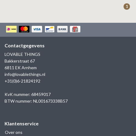
ZAG BIJOUX
1
LILLY
KAPTEN & SON
Contactgegevens
LOVABLE THINGS
Bakkerstraat 67
6811 EK Arnhem
info@lovablethings.nl
+31(0)6-21824192
KvK nummer: 68459017
BTW nummer: NL001673338B57
Klantenservice
Over ons