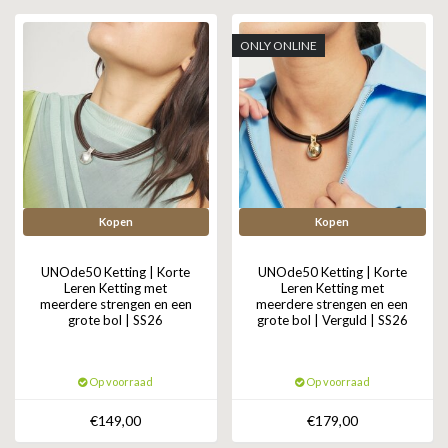
GOLD
SANJOYA
SER INTREPIDA | SS25
CADEAU MAN
BLOG
ONLY ONLINE
HORLOGE
GNOES
CADEAUTJES TOT € 50
SALE
YMALA
CADEAUTJES TOT € 100
REBEL & ROSE
CADEAUTJES VANAF € 100
SILK | SALE
Kopen
Kopen
JOSH
UNOde50 Ketting | Korte
UNOde50 Ketting | Korte
Leren Ketting met
Leren Ketting met
meerdere strengen en een
meerdere strengen en een
KARMA
grote bol | SS26
grote bol | Verguld | SS26
CAMPS & CAMPS
Op voorraad
Op voorraad
BERNICE
€149,00
€179,00