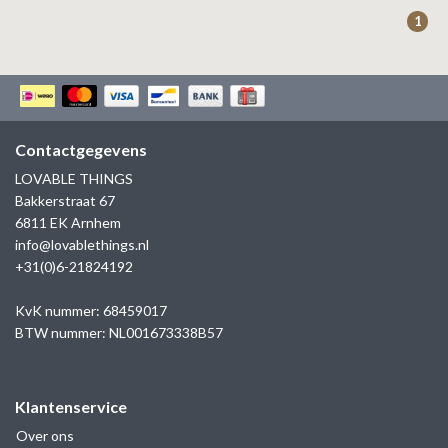
ZAG BIJOUX
1
LILLY
KAPTEN & SON
Contactgegevens
LOVABLE THINGS
Bakkerstraat 67
6811 EK Arnhem
info@lovablethings.nl
+31(0)6-21824192
KvK nummer: 68459017
BTW nummer: NL001673338B57
Klantenservice
Over ons