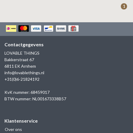
ZAG BIJOUX
1
LILLY
KAPTEN & SON
Contactgegevens
LOVABLE THINGS
Bakkerstraat 67
6811 EK Arnhem
info@lovablethings.nl
+31(0)6-21824192
KvK nummer: 68459017
BTW nummer: NL001673338B57
Klantenservice
Over ons