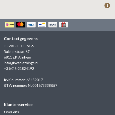
ZAG BIJOUX
1
LILLY
KAPTEN & SON
Contactgegevens
LOVABLE THINGS
Bakkerstraat 67
6811 EK Arnhem
info@lovablethings.nl
+31(0)6-21824192
KvK nummer: 68459017
BTW nummer: NL001673338B57
Klantenservice
Over ons