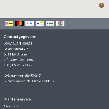
ZAG BIJOUX
1
LILLY
KAPTEN & SON
Contactgegevens
LOVABLE THINGS
Bakkerstraat 67
6811 EK Arnhem
info@lovablethings.nl
+31(0)6-21824192
KvK nummer: 68459017
BTW nummer: NL001673338B57
Klantenservice
Over ons