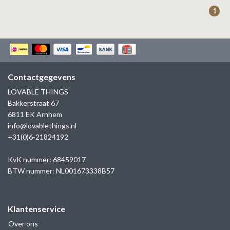
ZAG BIJOUX
1
LILLY
KAPTEN & SON
Contactgegevens
LOVABLE THINGS
Bakkerstraat 67
6811 EK Arnhem
info@lovablethings.nl
+31(0)6-21824192
KvK nummer: 68459017
BTW nummer: NL001673338B57
Klantenservice
Over ons