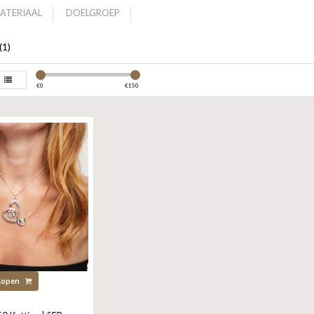
ATERIAAL
DOELGROEP
(1)
€
0
€
150
Kopen