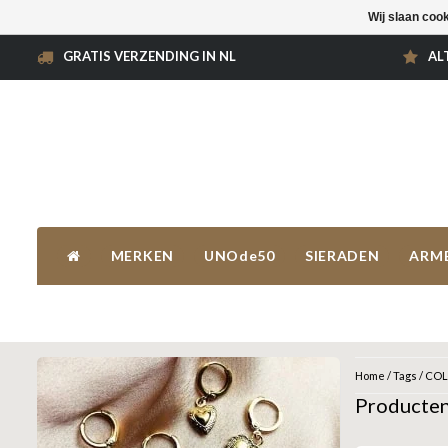
Wij slaan coo
GRATIS VERZENDING IN NL
AL
MERKEN
UNOde50
SIERADEN
ARM
Home
/
Tags
/
COL
Producte