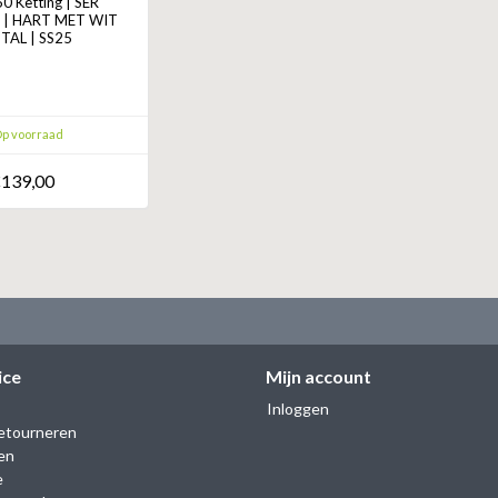
 Ketting | SER
 | HART MET WIT
STAL | SS25
p voorraad
139,00
ice
Mijn account
Inloggen
etourneren
en
e