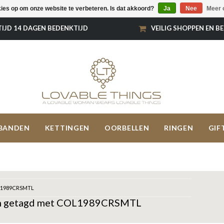
kies op om onze website te verbeteren. Is dat akkoord?
Ja
Nee
Meer 
TIJD 14 DAGEN BEDENKTIJD
VEILIG SHOPPEN EN B
BANDEN
KETTINGEN
OORBELLEN
RINGEN
GIF
1989CRSMTL
n getagd met COL1989CRSMTL