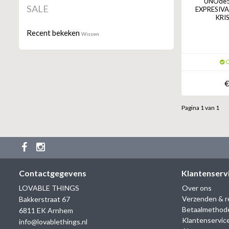
UNOde50
SALE
EXPRESIVA
KRI
Recent bekeken
Wissen
O
€
Pagina 1 van 1
Contactgegevens
Klantenserv
LOVABLE THINGS
Over ons
Verzenden & r
Bakkerstraat 67
Betaalmethod
6811 EK Arnhem
Klantenservic
info@lovablethings.nl