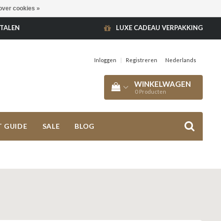
over cookies »
ETALEN
LUXE CADEAU VERPAKKING
Inloggen
|
Registreren
Nederlands
WINKELWAGEN
0
Producten
T GUIDE
SALE
BLOG