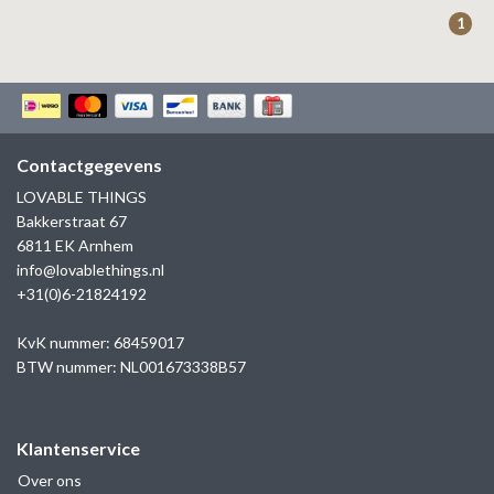
ZAG BIJOUX
1
LILLY
KAPTEN & SON
Contactgegevens
LOVABLE THINGS
Bakkerstraat 67
6811 EK Arnhem
info@lovablethings.nl
+31(0)6-21824192
KvK nummer: 68459017
BTW nummer: NL001673338B57
Klantenservice
Over ons