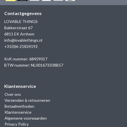
GOLD
SANJOYA
SER INTREPIDA | SS25
CADEAU MAN
BLOG
Contactgegevens
HORLOGE
GNOES
LOVABLE THINGS
CADEAUTJES TOT € 50
Bakkerstraat 67
SALE
YMALA
6811 EK Arnhem
CADEAUTJES TOT € 100
info@lovablethings.nl
REBEL & ROSE
+31(0)6-21824192
CADEAUTJES VANAF € 100
SILK | SALE
KvK nummer: 68459017
BTW nummer: NL001673338B57
JOSH
Klantenservice
KARMA
Over ons
Verzenden & retourneren
CAMPS & CAMPS
Betaalmethoden
Klantenservice
BERNICE
Algemene voorwaarden
Privacy Policy