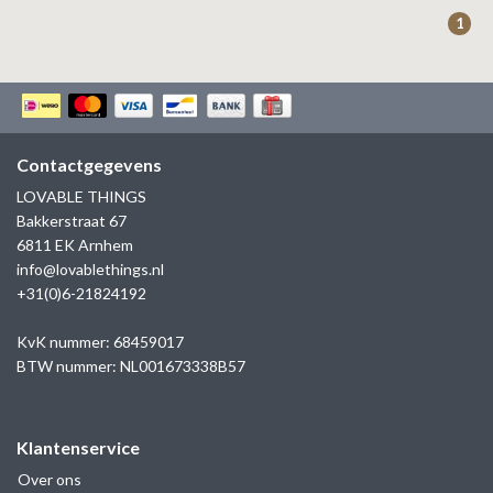
ZAG BIJOUX
1
LILLY
KAPTEN & SON
Contactgegevens
LOVABLE THINGS
Bakkerstraat 67
6811 EK Arnhem
info@lovablethings.nl
+31(0)6-21824192
KvK nummer: 68459017
BTW nummer: NL001673338B57
Klantenservice
Over ons