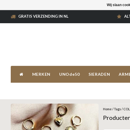
Wij slaan coo
GRATIS VERZENDING IN NL
AL
MERKEN
UNOde50
SIERADEN
ARM
Home
/
Tags
/
COL
Producte