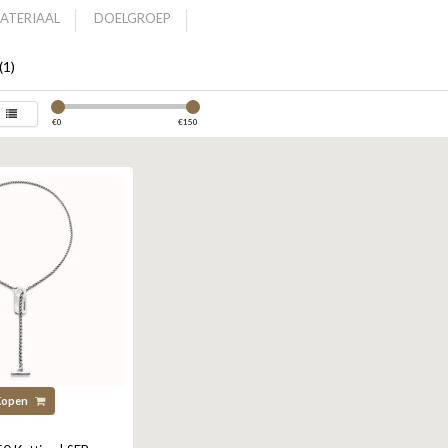
ATERIAAL
DOELGROEP
(1)
€
0
€
150
Kopen