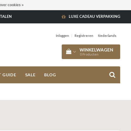
over cookies »
ETALEN
LUXE CADEAU VERPAKKING
Inloggen
|
Registreren
Nederlands
WINKELWAGEN
0
Producten
T GUIDE
SALE
BLOG