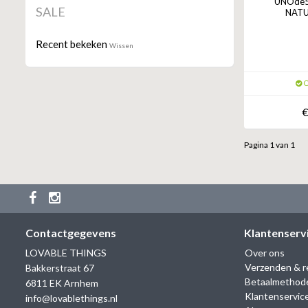
UNOde50
SALE
NATU
Recent bekeken
Wissen
O
€
Pagina 1 van 1
Contactgegevens
Klantenserv
LOVABLE THINGS
Over ons
Verzenden & r
Bakkerstraat 67
Betaalmethod
6811 EK Arnhem
Klantenservic
info@lovablethings.nl