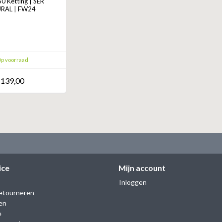
 Ketting | SER
RAL | FW24
p voorraad
139,00
ice
Mijn account
Inloggen
etourneren
en
e