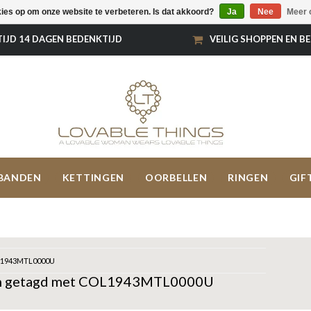
kies op om onze website te verbeteren. Is dat akkoord?
Ja
Nee
Meer 
TIJD 14 DAGEN BEDENKTIJD
VEILIG SHOPPEN EN B
BANDEN
KETTINGEN
OORBELLEN
RINGEN
GIF
1943MTL0000U
n getagd met COL1943MTL0000U