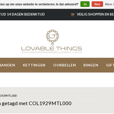
kies op om onze website te verbeteren. Is dat akkoord?
Ja
Nee
Meer 
TIJD 14 DAGEN BEDENKTIJD
VEILIG SHOPPEN EN B
BANDEN
KETTINGEN
OORBELLEN
RINGEN
GIF
1929MTL000
n getagd met COL1929MTL000