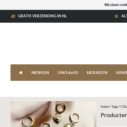
Wij slaan coo
GRATIS VERZENDING IN NL
AL
MERKEN
UNOde50
SIERADEN
ARM
Home
/
Tags
/
COL
Producte