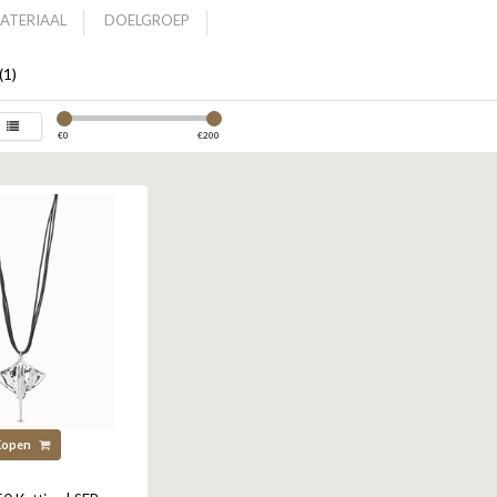
ATERIAAL
DOELGROEP
(1)
€
0
€
200
Kopen