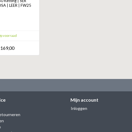
 Ketting | SER
A | LEER | FW25
p voorraad
169,00
ice
Mijn account
Inloggen
etourneren
en
e