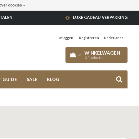
over cookies »
ETALEN
LUXE CADEAU VERPAKKING
Inloggen
|
Registreren
Nederlands
WINKELWAGEN
0
Producten
T GUIDE
SALE
BLOG