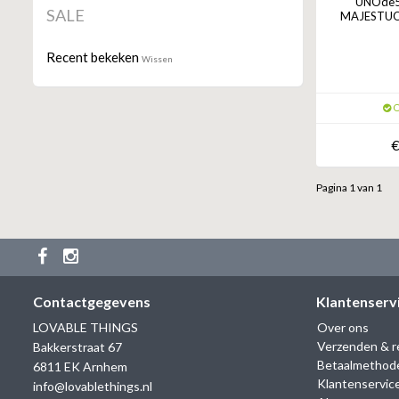
UNOde50
SALE
MAJESTUOS
Recent bekeken
Wissen
O
€
Pagina 1 van 1
Contactgegevens
Klantenserv
LOVABLE THINGS
Over ons
Verzenden & r
Bakkerstraat 67
Betaalmethod
6811 EK Arnhem
Klantenservic
info@lovablethings.nl