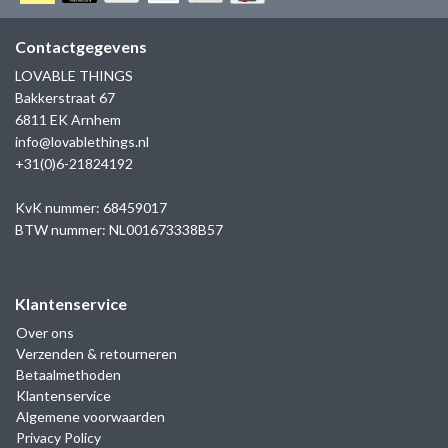
GOLD
SANJOYA
SER INTREPIDA | SS25
CADEAU MAN
BLOG
Contactgegevens
HORLOGE
GNOES
LOVABLE THINGS
CADEAUTJES TOT € 50
Bakkerstraat 67
SALE
YMALA
6811 EK Arnhem
CADEAUTJES TOT € 100
info@lovablethings.nl
REBEL & ROSE
+31(0)6-21824192
CADEAUTJES VANAF € 100
SILK | SALE
KvK nummer: 68459017
BTW nummer: NL001673338B57
JOSH
Klantenservice
KARMA
Over ons
Verzenden & retourneren
CAMPS & CAMPS
Betaalmethoden
Klantenservice
BERNICE
Algemene voorwaarden
Privacy Policy