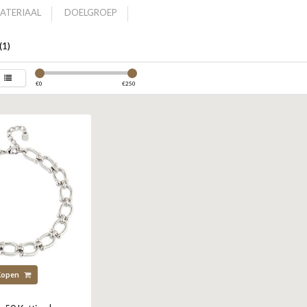
ATERIAAL
DOELGROEP
(1)
€
0
€
250
Kopen