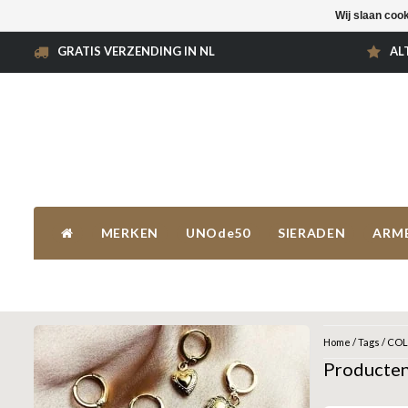
Wij slaan coo
GRATIS VERZENDING IN NL
AL
MERKEN
UNOde50
SIERADEN
ARM
Home
/
Tags
/
COL
Producte