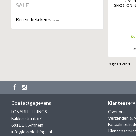
UNOde
SALE
SEROTONIN
Recent bekeken
Wissen
O
€
Pagina 1 van 1
Contactgegevens
Klantenserv
LOVABLE THINGS
Over ons
Verzenden & r
Bakkerstraat 67
Betaalmethod
6811 EK Arnhem
Klantenservic
info@lovablethings.nl