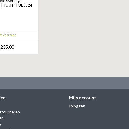
50 Ketting |
 | YOUTHFUL SS24
p voorraad
235,00
ice
Mijn account
Inloggen
etourneren
en
e