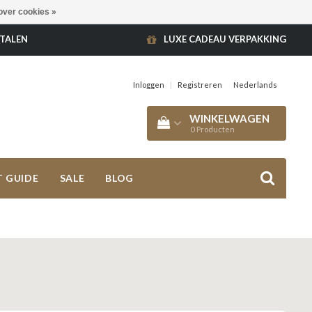
over cookies »
ETALEN
LUXE CADEAU VERPAKKING
Inloggen
|
Registreren
Nederlands
WINKELWAGEN
0
Producten
T GUIDE
SALE
BLOG