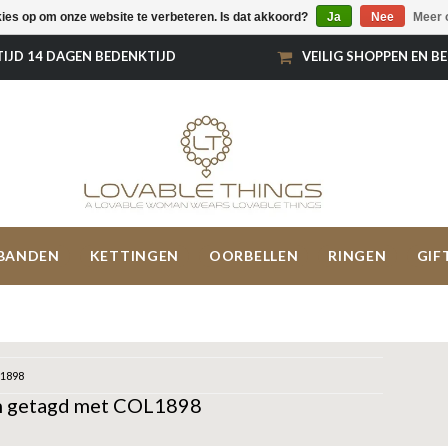
kies op om onze website te verbeteren. Is dat akkoord?
Ja
Nee
Meer 
TIJD 14 DAGEN BEDENKTIJD
VEILIG SHOPPEN EN B
BANDEN
KETTINGEN
OORBELLEN
RINGEN
GIF
1898
n getagd met COL1898