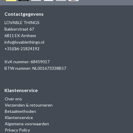
GOLD
SANJOYA
SER INTREPIDA | SS25
CADEAU MAN
BLOG
Contactgegevens
HORLOGE
GNOES
LOVABLE THINGS
CADEAUTJES TOT € 50
Bakkerstraat 67
SALE
YMALA
6811 EK Arnhem
CADEAUTJES TOT € 100
info@lovablethings.nl
REBEL & ROSE
+31(0)6-21824192
CADEAUTJES VANAF € 100
SILK | SALE
KvK nummer: 68459017
BTW nummer: NL001673338B57
JOSH
Klantenservice
KARMA
Over ons
Verzenden & retourneren
CAMPS & CAMPS
Betaalmethoden
Klantenservice
BERNICE
Algemene voorwaarden
Privacy Policy