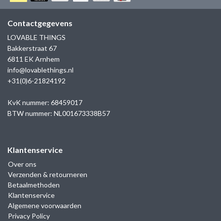
GOLD
SANJOYA
SER INTREPIDA | SS25
CADEAU MAN
BLOG
Contactgegevens
HORLOGE
GNOES
LOVABLE THINGS
CADEAUTJES TOT € 50
Bakkerstraat 67
SALE
YMALA
6811 EK Arnhem
CADEAUTJES TOT € 100
info@lovablethings.nl
REBEL & ROSE
+31(0)6-21824192
CADEAUTJES VANAF € 100
SILK | SALE
KvK nummer: 68459017
BTW nummer: NL001673338B57
JOSH
Klantenservice
KARMA
Over ons
Verzenden & retourneren
CAMPS & CAMPS
Betaalmethoden
Klantenservice
BERNICE
Algemene voorwaarden
Privacy Policy