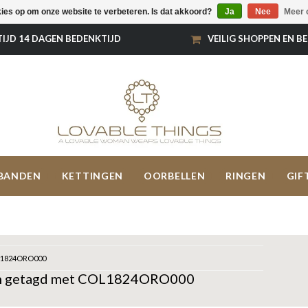
kies op om onze website te verbeteren. Is dat akkoord?
Ja
Nee
Meer 
TIJD 14 DAGEN BEDENKTIJD
VEILIG SHOPPEN EN B
BANDEN
KETTINGEN
OORBELLEN
RINGEN
GIF
1824ORO000
n getagd met COL1824ORO000