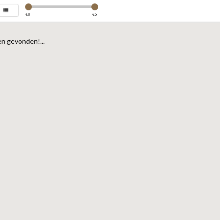
€
0
€
5
n gevonden!...