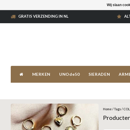
Wij slaan coo
GRATIS VERZENDING IN NL
AL
MERKEN
UNOde50
SIERADEN
ARM
Home
/
Tags
/
COL
Producte