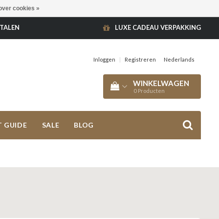
over cookies »
ETALEN
LUXE CADEAU VERPAKKING
Inloggen
|
Registreren
Nederlands
WINKELWAGEN
0
Producten
T GUIDE
SALE
BLOG