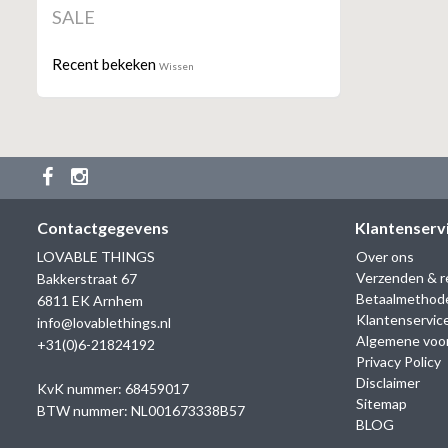
SALE
Recent bekeken
Wissen
Contactgegevens
Klantenserv
LOVABLE THINGS
Over ons
Verzenden & r
Bakkerstraat 67
Betaalmethod
6811 EK Arnhem
Klantenservic
info@lovablethings.nl
Algemene voo
+31(0)6-21824192
Privacy Policy
Disclaimer
KvK nummer: 68459017
Sitemap
BTW nummer: NL001673338B57
BLOG