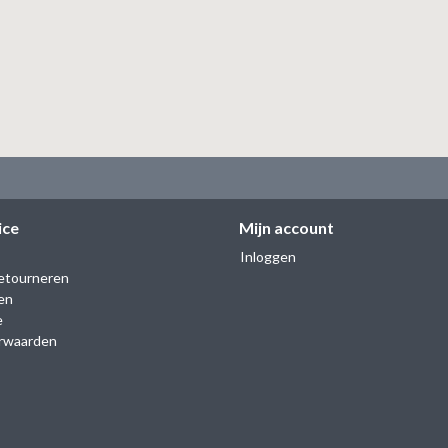
ice
Mijn account
Inloggen
etourneren
en
e
rwaarden