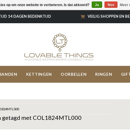
kies op om onze website te verbeteren. Is dat akkoord?
Ja
Nee
Meer 
TIJD 14 DAGEN BEDENKTIJD
VEILIG SHOPPEN EN B
BANDEN
KETTINGEN
OORBELLEN
RINGEN
GIF
1824MTL000
n getagd met COL1824MTL000