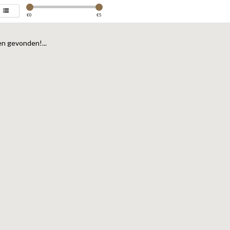
€
0
€
5
n gevonden!...