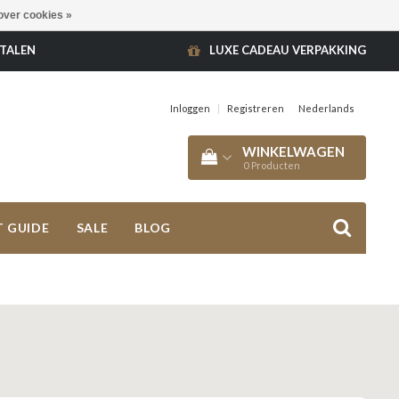
over cookies »
ETALEN
LUXE CADEAU VERPAKKING
Inloggen
|
Registreren
Nederlands
WINKELWAGEN
0
Producten
T GUIDE
SALE
BLOG