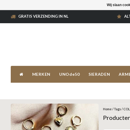
Wij slaan coo
GRATIS VERZENDING IN NL
AL
MERKEN
UNOde50
SIERADEN
ARM
Home
/
Tags
/
COL
Producte