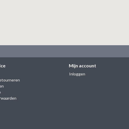
ice
Mijn account
Inloggen
etourneren
en
e
rwaarden