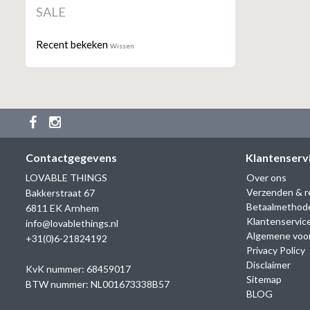
SALE
Recent bekeken
Wissen
Contactgegevens
Klantenserv
LOVABLE THINGS
Over ons
Verzenden & r
Bakkerstraat 67
Betaalmethod
6811 EK Arnhem
Klantenservic
info@lovablethings.nl
Algemene voo
+31(0)6-21824192
Privacy Policy
Disclaimer
KvK nummer: 68459017
Sitemap
BTW nummer: NL001673338B57
BLOG