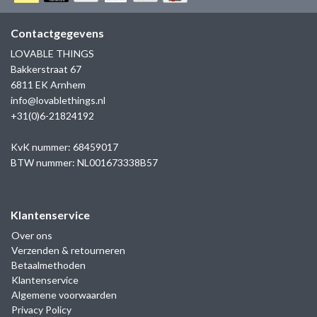
GOLD
SANJOYA
SER INTREPIDA | SS25
CADEAU MAN
BLOG
Contactgegevens
HORLOGE
GNOES
LOVABLE THINGS
CADEAUTJES TOT € 50
Bakkerstraat 67
SALE
YMALA
6811 EK Arnhem
CADEAUTJES TOT € 100
info@lovablethings.nl
REBEL & ROSE
+31(0)6-21824192
CADEAUTJES VANAF € 100
SILK | SALE
KvK nummer: 68459017
BTW nummer: NL001673338B57
JOSH
Klantenservice
KARMA
Over ons
Verzenden & retourneren
CAMPS & CAMPS
Betaalmethoden
Klantenservice
BERNICE
Algemene voorwaarden
Privacy Policy