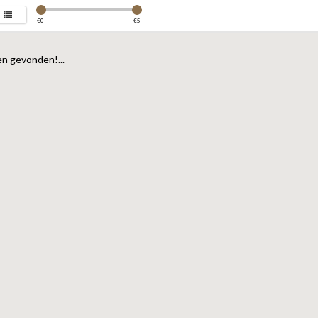
€
0
€
5
n gevonden!...