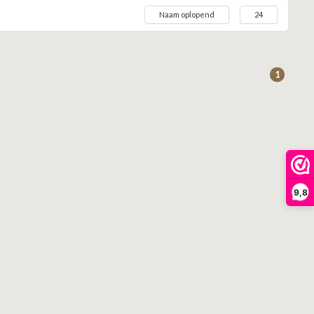
Naam oplopend
24
1
9,8