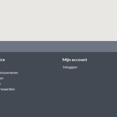
ice
Mijn account
Inloggen
etourneren
en
e
rwaarden