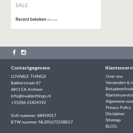
SALE
Recent bekeken
Wissen
Contactgegevens
Klantenserv
LOVABLE THINGS
Over ons
Verzenden & r
Bakkerstraat 67
Betaalmethod
6811 EK Arnhem
Klantenservic
info@lovablethings.nl
Algemene voo
+31(0)6-21824192
Privacy Policy
Disclaimer
KvK nummer: 68459017
Sitemap
BTW nummer: NL001673338B57
BLOG