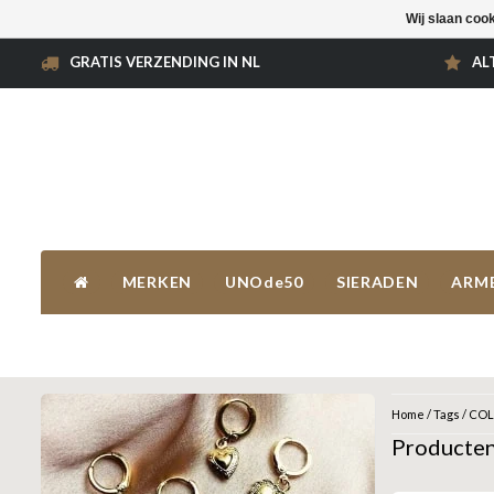
Wij slaan coo
GRATIS VERZENDING IN NL
AL
MERKEN
UNOde50
SIERADEN
ARM
Home
/
Tags
/
COL
Producte