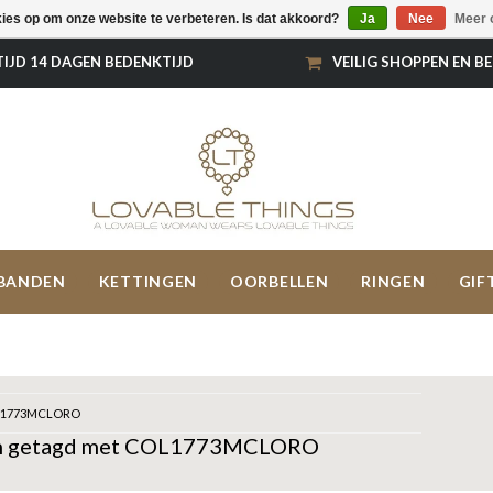
kies op om onze website te verbeteren. Is dat akkoord?
Ja
Nee
Meer 
TIJD 14 DAGEN BEDENKTIJD
VEILIG SHOPPEN EN B
BANDEN
KETTINGEN
OORBELLEN
RINGEN
GIF
1773MCLORO
n getagd met COL1773MCLORO