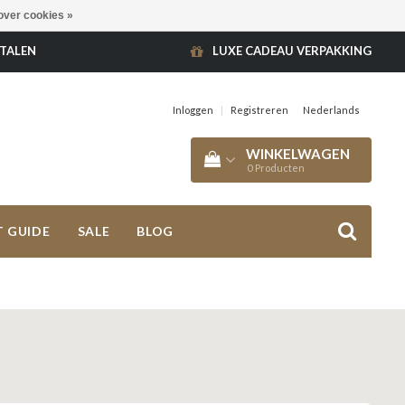
over cookies »
ETALEN
LUXE CADEAU VERPAKKING
Inloggen
|
Registreren
Nederlands
WINKELWAGEN
0
Producten
T GUIDE
SALE
BLOG