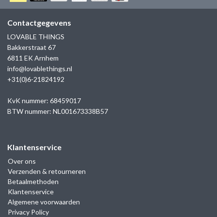
GOLD
SANJOYA
SER INTREPIDA | SS25
CADEAU MAN
BLOG
Contactgegevens
HORLOGE
GNOES
LOVABLE THINGS
CADEAUTJES TOT € 50
Bakkerstraat 67
SALE
YMALA
6811 EK Arnhem
CADEAUTJES TOT € 100
info@lovablethings.nl
REBEL & ROSE
+31(0)6-21824192
CADEAUTJES VANAF € 100
SILK | SALE
KvK nummer: 68459017
BTW nummer: NL001673338B57
JOSH
Klantenservice
KARMA
Over ons
Verzenden & retourneren
CAMPS & CAMPS
Betaalmethoden
Klantenservice
BERNICE
Algemene voorwaarden
Privacy Policy