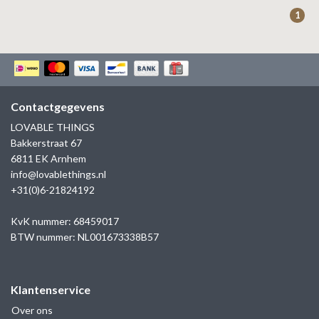
ZAG BIJOUX
1
LILLY
KAPTEN & SON
Contactgegevens
LOVABLE THINGS
Bakkerstraat 67
6811 EK Arnhem
info@lovablethings.nl
+31(0)6-21824192
KvK nummer: 68459017
BTW nummer: NL001673338B57
Klantenservice
Over ons