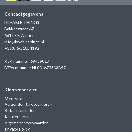
GOLD
SANJOYA
SER INTREPIDA | SS25
CADEAU MAN
BLOG
Contactgegevens
HORLOGE
GNOES
LOVABLE THINGS
CADEAUTJES TOT € 50
Bakkerstraat 67
SALE
YMALA
6811 EK Arnhem
CADEAUTJES TOT € 100
info@lovablethings.nl
REBEL & ROSE
+31(0)6-21824192
CADEAUTJES VANAF € 100
SILK | SALE
KvK nummer: 68459017
BTW nummer: NL001673338B57
JOSH
Klantenservice
KARMA
Over ons
Verzenden & retourneren
CAMPS & CAMPS
Betaalmethoden
Klantenservice
BERNICE
Algemene voorwaarden
Privacy Policy