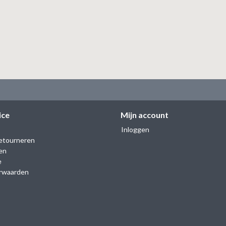
ice
Mijn account
Inloggen
etourneren
en
e
rwaarden