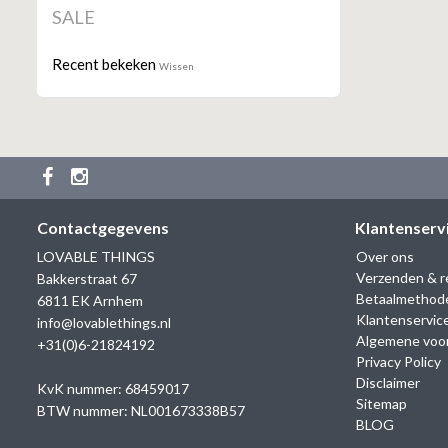
SALE
Recent bekeken
Wissen
Contactgegevens
Klantenserv
LOVABLE THINGS
Over ons
Verzenden & r
Bakkerstraat 67
Betaalmethod
6811 EK Arnhem
Klantenservic
info@lovablethings.nl
Algemene voo
+31(0)6-21824192
Privacy Policy
Disclaimer
KvK nummer: 68459017
Sitemap
BTW nummer: NL001673338B57
BLOG