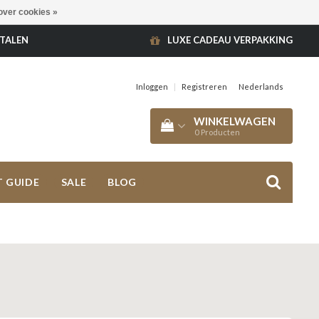
over cookies »
ETALEN
LUXE CADEAU VERPAKKING
Inloggen
|
Registreren
Nederlands
WINKELWAGEN
0
Producten
T GUIDE
SALE
BLOG