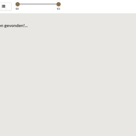
€
0
€
5
n gevonden!...