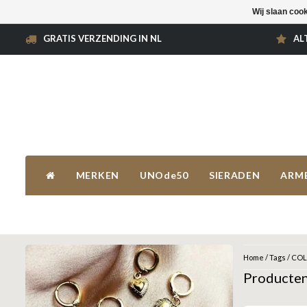
Wij slaan coo
GRATIS VERZENDING IN NL
AL
MERKEN
UNOde50
SIERADEN
ARM
Home
/
Tags
/
COL
Producte