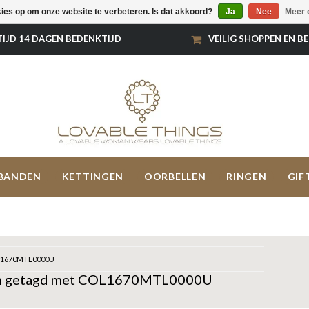
kies op om onze website te verbeteren. Is dat akkoord?
Ja
Nee
Meer 
TIJD 14 DAGEN BEDENKTIJD
VEILIG SHOPPEN EN B
BANDEN
KETTINGEN
OORBELLEN
RINGEN
GIF
1670MTL0000U
n getagd met COL1670MTL0000U