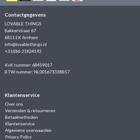
GOLD
SANJOYA
SER INTREPIDA | SS25
CADEAU MAN
BLOG
Contactgegevens
HORLOGE
GNOES
LOVABLE THINGS
CADEAUTJES TOT € 50
Bakkerstraat 67
SALE
YMALA
6811 EK Arnhem
CADEAUTJES TOT € 100
info@lovablethings.nl
REBEL & ROSE
+31(0)6-21824192
CADEAUTJES VANAF € 100
SILK | SALE
KvK nummer: 68459017
BTW nummer: NL001673338B57
JOSH
Klantenservice
KARMA
Over ons
Verzenden & retourneren
CAMPS & CAMPS
Betaalmethoden
Klantenservice
BERNICE
Algemene voorwaarden
Privacy Policy